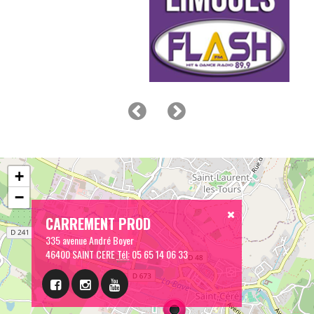
+
−
CARREMENT PROD
335 avenue André Boyer
46400 SAINT CERE
Tél:
05 65 14 06 33