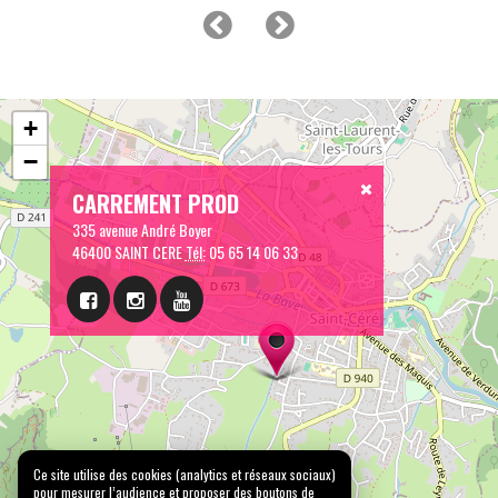
+
−
CARREMENT PROD
335 avenue André Boyer
46400 SAINT CERE
Tél:
05 65 14 06 33
Ce site utilise des cookies (analytics et réseaux sociaux)
pour mesurer l’audience et proposer des boutons de