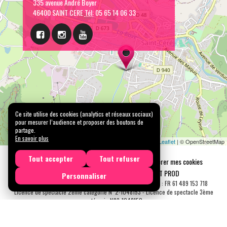
335 avenue André Boyer
46400 SAINT CERE
Tél:
05 65 14 06 33
Ce site utilise des cookies (analytics et réseaux sociaux)
pour mesurer l’audience et proposer des boutons de
partage.
En savoir plus
Leaflet
| © OpenStreetMap
Tout accepter
Tout refuser
Mentions légales
Confidentialité
Gérer mes cookies
Tous droits réservés © 2026 |
CARREMENT PROD
Personnaliser
N° SIRET : 489 153 718 00031 - APE : 9001 Z - N° TVA Int. : FR 61 489 153 718
Licence de spectacle 2ème catégorie N°2-1048153 - Licence de spectacle 3ème
catégorie N°3-1048152