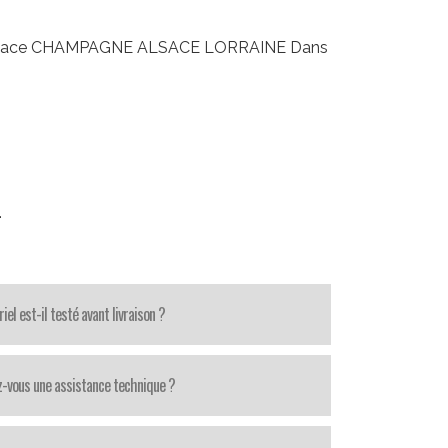
g Alsace CHAMPAGNE ALSACE LORRAINE Dans
.
iel est-il testé avant livraison ?
z-vous une assistance technique ?