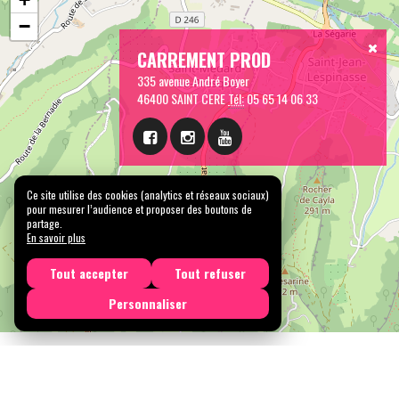
−
CARREMENT PROD
335 avenue André Boyer
46400 SAINT CERE
Tél:
05 65 14 06 33
Ce site utilise des cookies (analytics et réseaux sociaux)
pour mesurer l’audience et proposer des boutons de
partage.
En savoir plus
Tout accepter
Tout refuser
Personnaliser