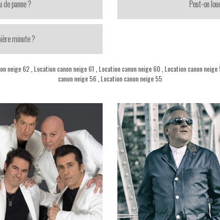
u de panne ?
Peut-on loue
nière minute ?
non neige 62
,
Location canon neige 61
,
Location canon neige 60
,
Location canon neige
canon neige 56
,
Location canon neige 55