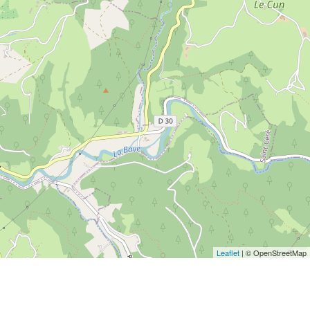
Leaflet
| © OpenStreetMap