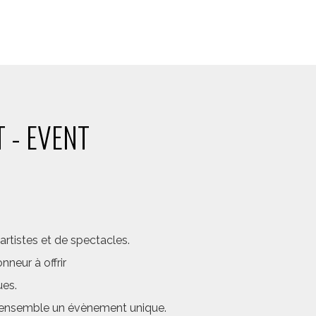
 - EVENT
rtistes et de spectacles.
neur à offrir
ues.
er ensemble un évènement unique.