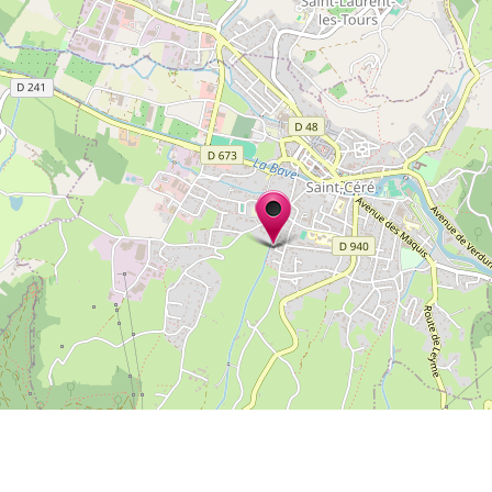
Mentions légales
Confidentialité
Gérer mes cookies
Tous droits réservés © 2026 |
CARREMENT PROD
N° SIRET : 489 153 718 00031 - APE : 9001 Z - N° TVA Int. : FR 61 489 153 718