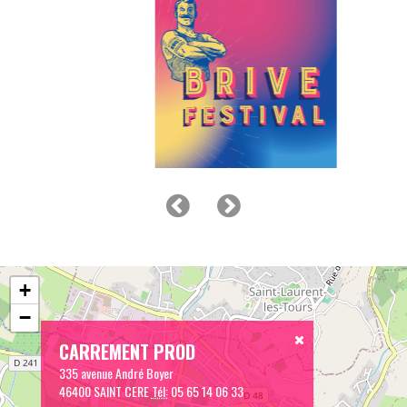
+
−
CARREMENT PROD
335 avenue André Boyer
46400 SAINT CERE
Tél:
05 65 14 06 33