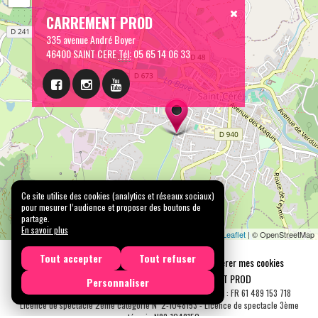
CARREMENT PROD
335 avenue André Boyer
46400 SAINT CERE
Tél:
05 65 14 06 33
Ce site utilise des cookies (analytics et réseaux sociaux)
pour mesurer l’audience et proposer des boutons de
partage.
En savoir plus
Leaflet
| © OpenStreetMap
Tout accepter
Tout refuser
Mentions légales
Confidentialité
Gérer mes cookies
Tous droits réservés © 2026 |
CARREMENT PROD
Personnaliser
N° SIRET : 489 153 718 00031 - APE : 9001 Z - N° TVA Int. : FR 61 489 153 718
Licence de spectacle 2ème catégorie N°2-1048153 - Licence de spectacle 3ème
catégorie N°3-1048152