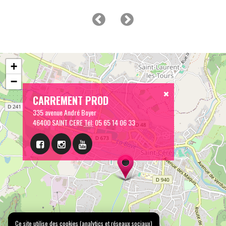
+
−
CARREMENT PROD
335 avenue André Boyer
46400 SAINT CERE
Tél:
05 65 14 06 33
Ce site utilise des cookies (analytics et réseaux sociaux)