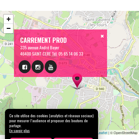
+
−
CARREMENT PROD
335 avenue André Boyer
46400 SAINT CERE
Tél:
05 65 14 06 33
Ce site utilise des cookies (analytics et réseaux sociaux)
pour mesurer l’audience et proposer des boutons de
partage.
En savoir plus
Leaflet
| © OpenStreetMap