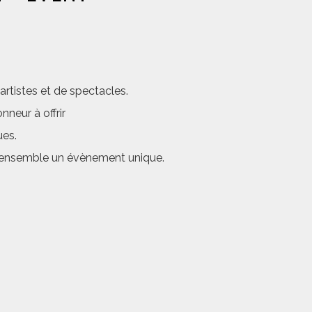
rtistes et de spectacles.
neur à offrir
ues.
er ensemble un évènement unique.