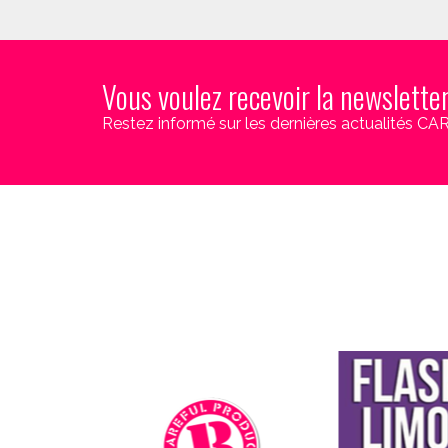
Vous voulez recevoir la newslette
Restez informé sur les dernières actualités