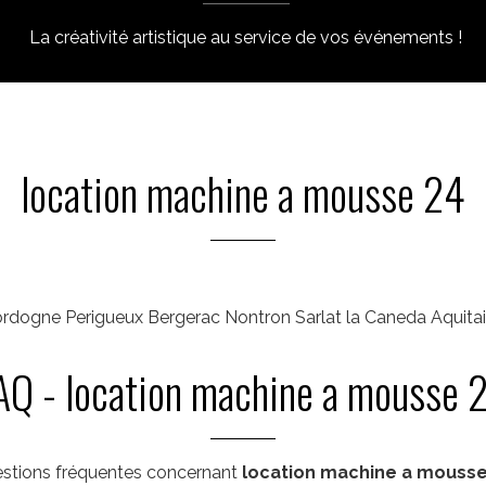
La créativité artistique au service de vos événements !
location machine a mousse 24
dogne Perigueux Bergerac Nontron Sarlat la Caneda Aquita
AQ - location machine a mousse 
stions fréquentes concernant
location machine a mousse