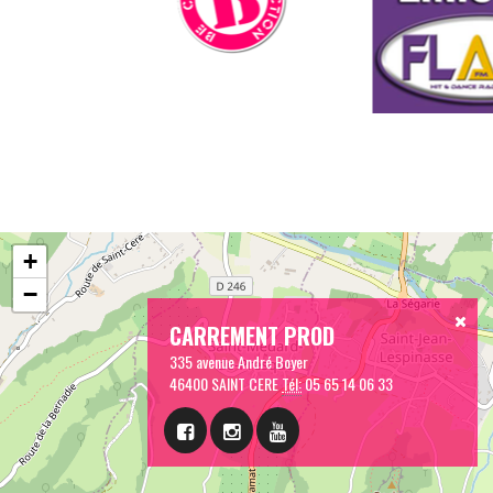
+
−
CARREMENT PROD
335 avenue André Boyer
46400 SAINT CERE
Tél:
05 65 14 06 33