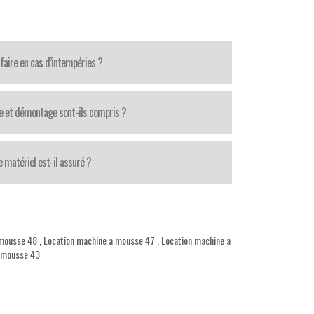
faire en cas d’intempéries ?
 et démontage sont-ils compris ?
e matériel est-il assuré ?
 mousse 48
,
Location machine a mousse 47
,
Location machine a
 mousse 43