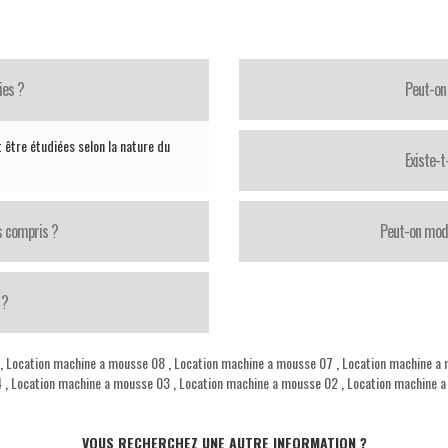
ies ?
Peut-on 
 être étudiées selon la nature du
Existe-
s compris ?
Peut-on modi
 ?
,
Location machine a mousse 08
,
Location machine a mousse 07
,
Location machine a
4
,
Location machine a mousse 03
,
Location machine a mousse 02
,
Location machine a
VOUS RECHERCHEZ UNE AUTRE INFORMATION ?