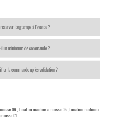
réserver longtemps à l’avance ?
t-il un minimum de commande ?
fier la commande après validation ?
 mousse 06
,
Location machine a mousse 05
,
Location machine a
 mousse 01