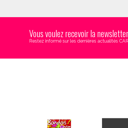
Vous voulez recevoir la newslette
Restez informé sur les dernières actualités