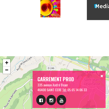
+
−
CARREMENT PROD
335 avenue André Boyer
46400 SAINT CERE
Tél:
05 65 14 06 33