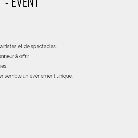
 - EVENT
rtistes et de spectacles.
neur à offrir
ues.
er ensemble un évènement unique.