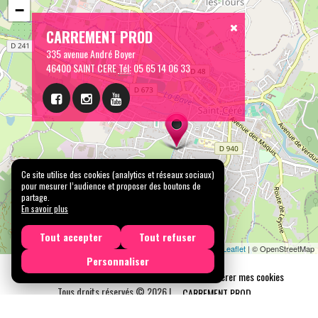
−
CARREMENT PROD
335 avenue André Boyer
46400 SAINT CERE
Tél:
05 65 14 06 33
Ce site utilise des cookies (analytics et réseaux sociaux)
pour mesurer l’audience et proposer des boutons de
partage.
En savoir plus
Tout accepter
Tout refuser
Leaflet
| © OpenStreetMap
Personnaliser
Mentions légales
Confidentialité
Gérer mes cookies
Tous droits réservés © 2026 |
CARREMENT PROD
N° SIRET : 489 153 718 00031 - APE : 9001 Z - N° TVA Int. : FR 61 489 153 718