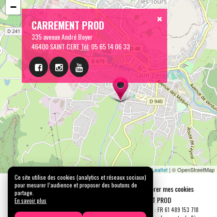
−
CARREMENT PROD
335 avenue André Boyer
46400 SAINT CERE
Tél:
05 65 14 06 33
Leaflet
| © OpenStreetMap
Ce site utilise des cookies (analytics et réseaux sociaux)
pour mesurer l’audience et proposer des boutons de
Mentions légales
Confidentialité
Gérer mes cookies
partage.
Tous droits réservés © 2026 |
CARREMENT PROD
En savoir plus
N° SIRET : 489 153 718 00031 - APE : 9001 Z - N° TVA Int. : FR 61 489 153 718