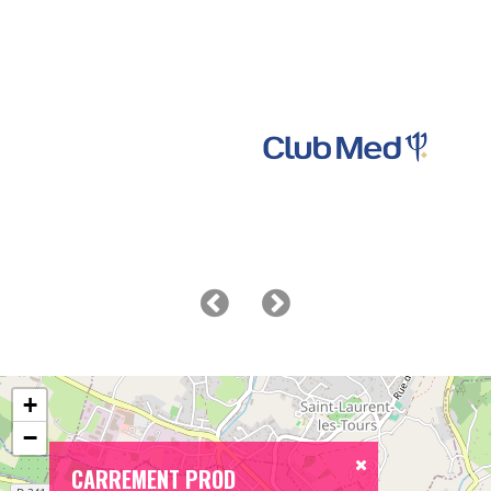
+
−
CARREMENT PROD