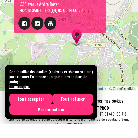
335 avenue André Boyer
46400 SAINT CERE
Tél:
05 65 14 06 33
Ce site utilise des cookies (analytics et réseaux sociaux)
pour mesurer l’audience et proposer des boutons de
partage.
En savoir plus
Leaflet
| © OpenStreetMap
Tout accepter
Tout refuser
Mentions légales
Confidentialité
Gérer mes cookies
Tous droits réservés © 2026 |
CARREMENT PROD
Personnaliser
N° SIRET : 489 153 718 00031 - APE : 9001 Z - N° TVA Int. : FR 61 489 153 718
Licence de spectacle 2ème catégorie N°2-1048153 - Licence de spectacle 3ème
catégorie N°3-1048152