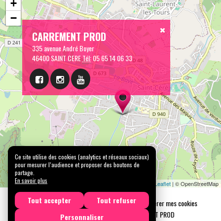
+
−
CARREMENT PROD
335 avenue André Boyer
46400 SAINT CERE
Tél:
05 65 14 06 33
Ce site utilise des cookies (analytics et réseaux sociaux)
pour mesurer l’audience et proposer des boutons de
partage.
En savoir plus
Leaflet
| © OpenStreetMap
Tout accepter
Tout refuser
Mentions légales
Confidentialité
Gérer mes cookies
Tous droits réservés © 2026 |
CARREMENT PROD
Personnaliser