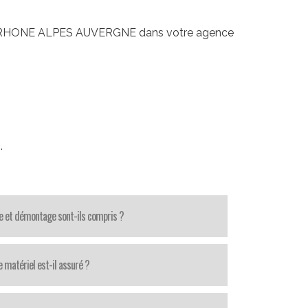
ins RHONE ALPES AUVERGNE dans votre agence
4
.
 et démontage sont-ils compris ?
e matériel est-il assuré ?