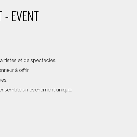
 - EVENT
rtistes et de spectacles.
neur à offrir
ues.
er ensemble un évènement unique.