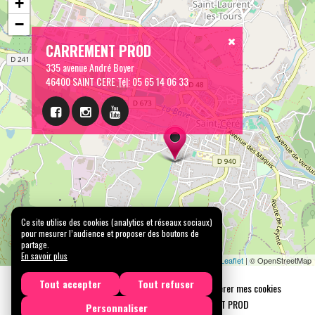
+
−
CARREMENT PROD
335 avenue André Boyer
46400 SAINT CERE
Tél:
05 65 14 06 33
Ce site utilise des cookies (analytics et réseaux sociaux)
pour mesurer l’audience et proposer des boutons de
partage.
En savoir plus
Leaflet
| © OpenStreetMap
Tout accepter
Tout refuser
Mentions légales
Confidentialité
Gérer mes cookies
Tous droits réservés © 2026 |
CARREMENT PROD
Personnaliser