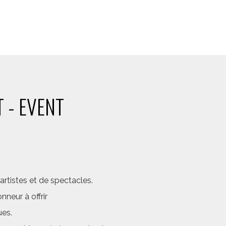
 - EVENT
rtistes et de spectacles.
neur à offrir
ues.