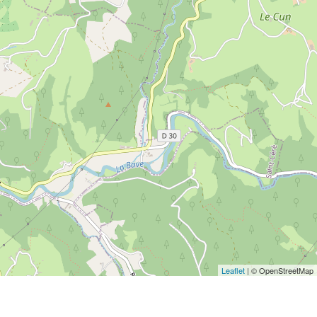
Leaflet
| © OpenStreetMap