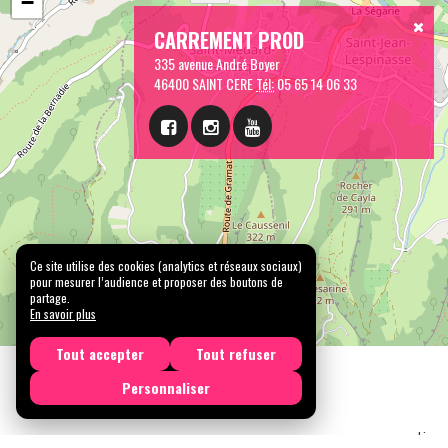
−
CARREMENT PROD
335 avenue André Boyer
46400 SAINT CERE
Tél:
05 65 14 06 33
Ce site utilise des cookies (analytics et réseaux sociaux)
pour mesurer l’audience et proposer des boutons de
partage.
En savoir plus
Tout accepter
Tout refuser
Personnaliser
Licen