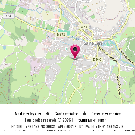
Mentions légales
Confidentialité
Gérer mes cookies
Tous droits réservés © 2026 |
CARREMENT PROD
N° SIRET : 489 153 718 00031 - APE : 9001 Z - N° TVA Int. : FR 61 489 153 718
ce de spectacle 2ème catégorie N°2-1048153 - Licence de spectacle 3ème catégorie N°3-1