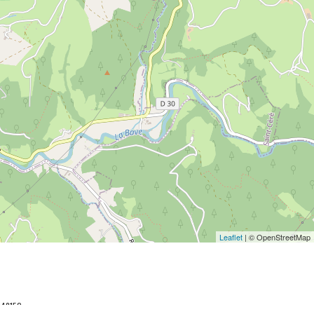
Leaflet
| © OpenStreetMap
048152