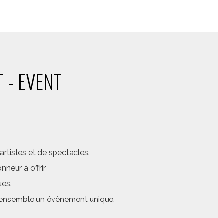
 - EVENT
rtistes et de spectacles.
neur à offrir
ues.
er ensemble un évènement unique.