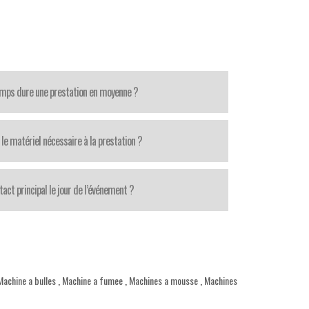
mps dure une prestation en moyenne ?
le matériel nécessaire à la prestation ?
tact principal le jour de l’événement ?
Machine a bulles
,
Machine a fumee
,
Machines a mousse
,
Machines