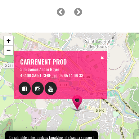
+
−
CARREMENT PROD
335 avenue André Boyer
46400 SAINT CERE
Tél:
05 65 14 06 33
Ce site utilise des cookies (analytics et réseaux sociaux)