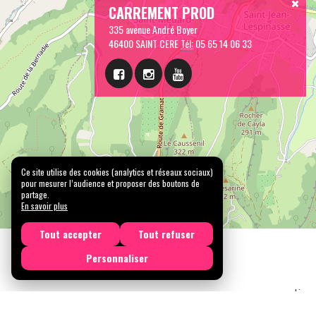
CARREMENT PROD
335 avenue André Boyer
46400 SAINT CERE
Tél:
05 65 14 06 33
Ce site utilise des cookies (analytics et réseaux sociaux)
pour mesurer l’audience et proposer des boutons de
partage.
En savoir plus
Tout accepter
Tout refuser
Personnaliser
Licen