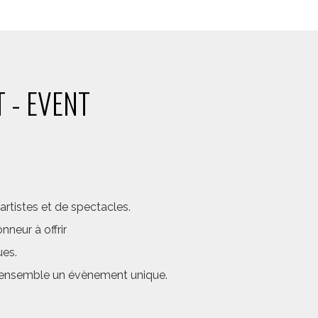
 - EVENT
rtistes et de spectacles.
neur à offrir
ues.
er ensemble un évènement unique.