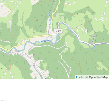
Leaflet
| © OpenStreetMap
048152