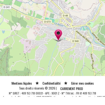
Mentions légales
Confidentialité
Gérer mes cookies
Tous droits réservés © 2026 |
CARREMENT PROD
N° SIRET : 489 153 718 00031 - APE : 9001 Z - N° TVA Int. : FR 61 489 153 718
ce de spectacle 2ème catégorie N°2-1048153 - Licence de spectacle 3ème catégorie N°3-1