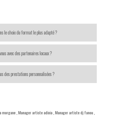
ns le choix du format le plus adapté ?
-vous avec des partenaires locaux ?
us des prestations personnalisées ?
ra morgane
,
Manager artiste adixia
,
Manager artiste dj fanou
,