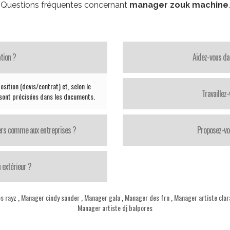
Questions fréquentes concernant
manager zouk machine
.
tion ?
Aidez-vous da
sition (devis/contrat) et, selon le
Travaillez
 sont précisées dans les documents.
iers comme aux entreprises ?
Proposez-vo
 extérieur ?
s rayz
,
Manager cindy sander
,
Manager gala
,
Manager des frn
,
Manager artiste cla
Manager artiste dj balpores