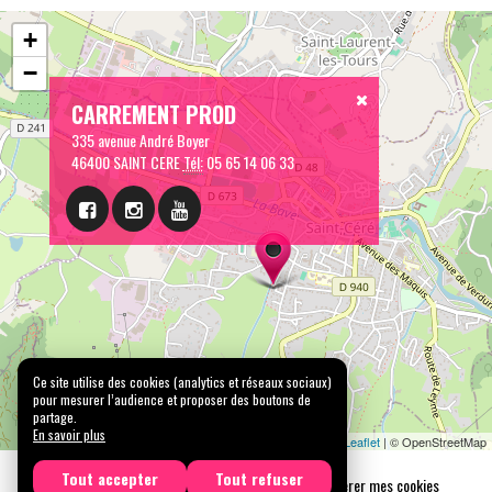
+
−
CARREMENT PROD
335 avenue André Boyer
46400 SAINT CERE
Tél:
05 65 14 06 33
Ce site utilise des cookies (analytics et réseaux sociaux)
pour mesurer l’audience et proposer des boutons de
partage.
En savoir plus
Leaflet
| © OpenStreetMap
Tout accepter
Tout refuser
Mentions légales
Confidentialité
Gérer mes cookies