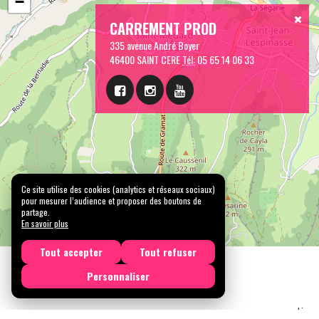
−
CARREMENT PROD
335 avenue André Boyer
46400 SAINT CERE
Tél:
05 65 14 06 33
Ce site utilise des cookies (analytics et réseaux sociaux)
pour mesurer l’audience et proposer des boutons de
partage.
En savoir plus
Tout accepter
Tout refuser
Personnaliser
Licen