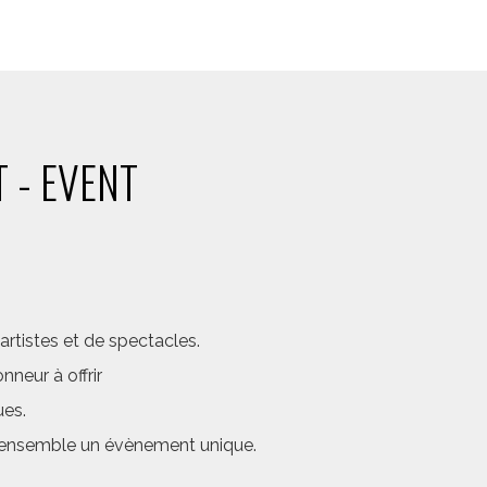
 - EVENT
rtistes et de spectacles.
neur à offrir
ues.
er ensemble un évènement unique.