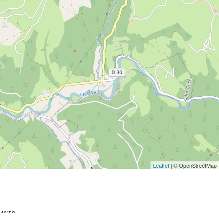
Leaflet
| © OpenStreetMap
048152