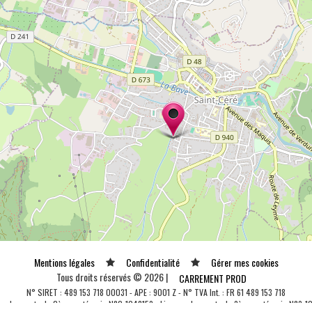
Mentions légales
Confidentialité
Gérer mes cookies
Tous droits réservés © 2026 |
CARREMENT PROD
N° SIRET : 489 153 718 00031 - APE : 9001 Z - N° TVA Int. : FR 61 489 153 718
ce de spectacle 2ème catégorie N°2-1048153 - Licence de spectacle 3ème catégorie N°3-1