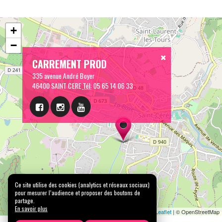
+
−
CARREMENT PROD
335 avenue André Boyer
46400 SAINT CERE
Tél:
05 65 14 06 33
Ce site utilise des cookies (analytics et réseaux sociaux)
pour mesurer l’audience et proposer des boutons de
partage.
En savoir plus
Leaflet
| © OpenStreetMap