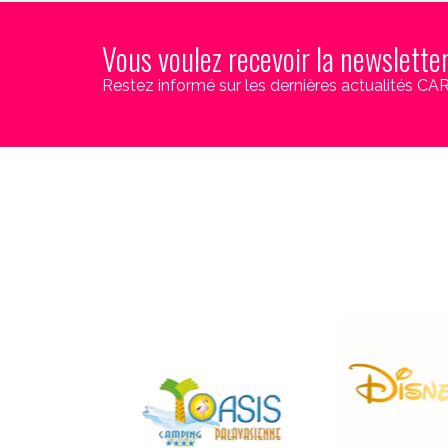
Vous voulez recevoir la newslette
Restez informé sur les dernières actualités