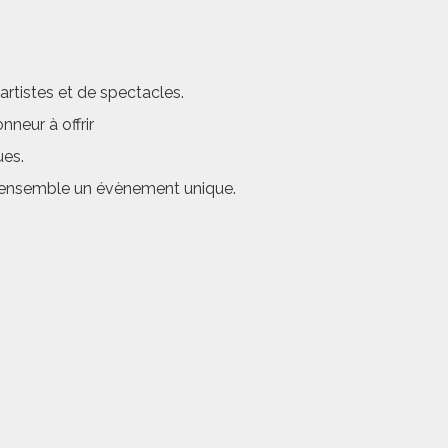
rtistes et de spectacles.
neur à offrir
ues.
er ensemble un évènement unique.