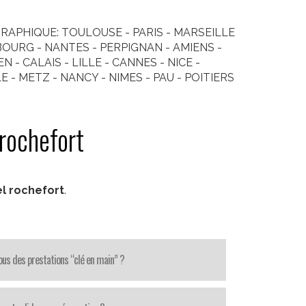
APHIQUE: TOULOUSE - PARIS - MARSEILLE
BOURG - NANTES - PERPIGNAN - AMIENS -
- CALAIS - LILLE - CANNES - NICE -
- METZ - NANCY - NIMES - PAU - POITIERS
rochefort
l rochefort
.
us des prestations “clé en main” ?