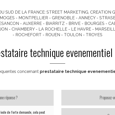
U SUD DE LA FRANCE: STREET MARKETING, CREATION GR
LIMOGES - MONTPELLIER - GRENOBLE - ANNECY - STRAS
SANCON - AUXERRE - BIARRITZ - BRIVE - BOURGES - CAEN 
N - CHAMBERY - LA ROCHELLE - LE HAVRE - MARSEILLE 
- ROCHEFORT - ROUEN - TOULON - TROYES
estataire technique evenementiel 
réquentes concernant
prestataire technique evenementie
une réponse ?
Proposez-vo
riode de forte demande, cela peut