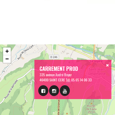
+
−
CARREMENT PROD
335 avenue André Boyer
46400 SAINT CERE
Tél:
05 65 14 06 33