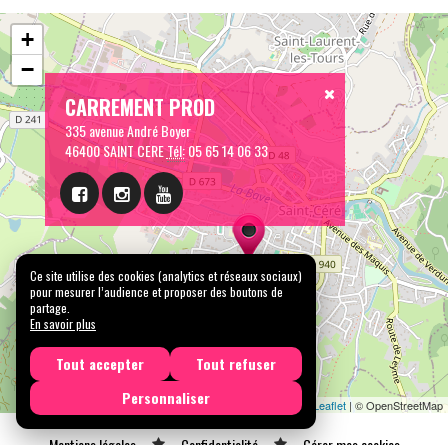
+
−
CARREMENT PROD
335 avenue André Boyer
46400 SAINT CERE
Tél:
05 65 14 06 33
Ce site utilise des cookies (analytics et réseaux sociaux)
pour mesurer l’audience et proposer des boutons de
partage.
En savoir plus
Tout accepter
Tout refuser
Personnaliser
Leaflet
| © OpenStreetMap
Mentions légales
Confidentialité
Gérer mes cookies