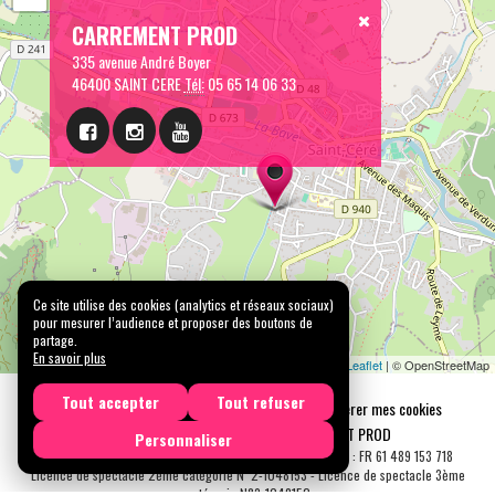
CARREMENT PROD
335 avenue André Boyer
46400 SAINT CERE
Tél:
05 65 14 06 33
Ce site utilise des cookies (analytics et réseaux sociaux)
pour mesurer l’audience et proposer des boutons de
partage.
En savoir plus
Leaflet
| © OpenStreetMap
Tout accepter
Tout refuser
Mentions légales
Confidentialité
Gérer mes cookies
Tous droits réservés © 2026 |
CARREMENT PROD
Personnaliser
N° SIRET : 489 153 718 00031 - APE : 9001 Z - N° TVA Int. : FR 61 489 153 718
Licence de spectacle 2ème catégorie N°2-1048153 - Licence de spectacle 3ème
catégorie N°3-1048152