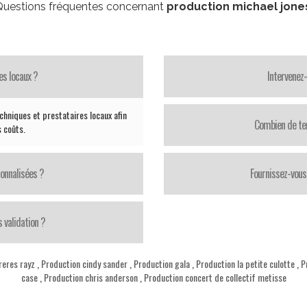
uestions fréquentes concernant
production michael jone
es locaux ?
Intervenez
chniques et prestataires locaux afin
Combien de te
s coûts.
onnalisées ?
Fournissez-vous 
 validation ?
reres rayz
,
Production cindy sander
,
Production gala
,
Production la petite culotte
,
P
case
,
Production chris anderson
,
Production concert de collectif metisse