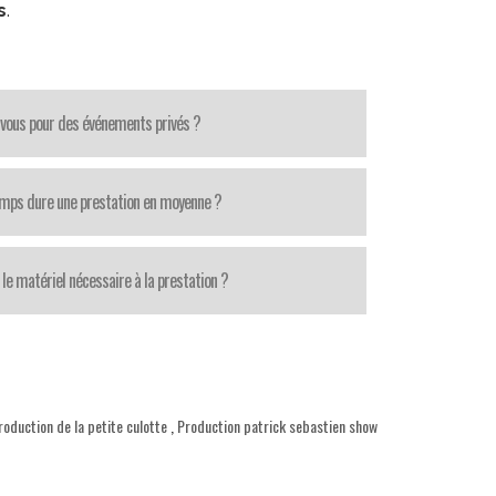
s
.
-vous pour des événements privés ?
mps dure une prestation en moyenne ?
le matériel nécessaire à la prestation ?
roduction de la petite culotte
,
Production patrick sebastien show