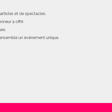
rtistes et de spectacles.
neur à offrir
ues.
er ensemble un évènement unique.