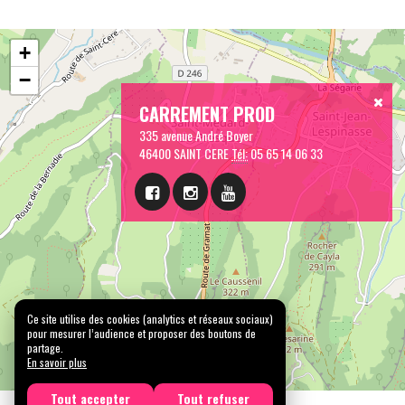
+
−
CARREMENT PROD
335 avenue André Boyer
46400 SAINT CERE
Tél:
05 65 14 06 33
Ce site utilise des cookies (analytics et réseaux sociaux)
pour mesurer l’audience et proposer des boutons de
partage.
En savoir plus
Tout accepter
Tout refuser