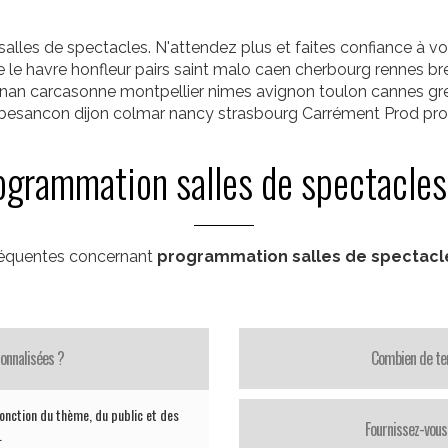
lles de spectacles. N'attendez plus et faites confiance à v
e le havre honfleur pairs saint malo caen cherbourg rennes br
pignan carcasonne montpellier nimes avignon toulon cannes 
s besancon dijon colmar nancy strasbourg Carrément Prod pr
ogrammation salles de spectacles
réquentes concernant
programmation salles de spectacl
onnalisées ?
Combien de te
nction du thème, du public et des
Fournissez-vous 
.