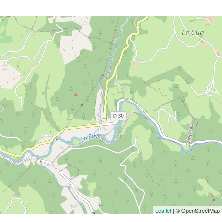
Leaflet
| © OpenStreetMap