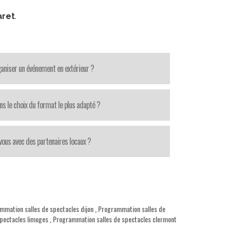
aret
.
aniser un événement en extérieur ?
ns le choix du format le plus adapté ?
-vous avec des partenaires locaux ?
mmation salles de spectacles dijon
,
Programmation salles de
pectacles limoges
,
Programmation salles de spectacles clermont