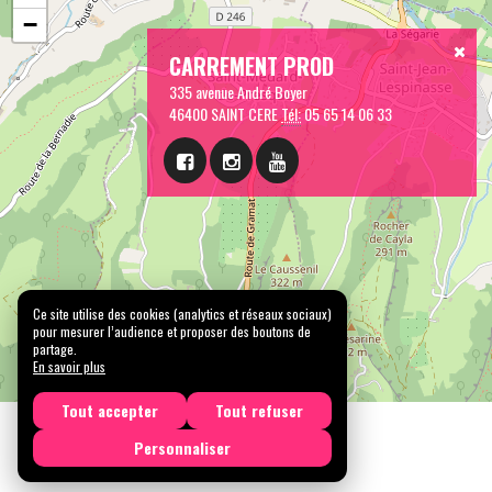
−
CARREMENT PROD
335 avenue André Boyer
46400 SAINT CERE
Tél:
05 65 14 06 33
Ce site utilise des cookies (analytics et réseaux sociaux)
pour mesurer l’audience et proposer des boutons de
partage.
En savoir plus
Tout accepter
Tout refuser
Personnaliser