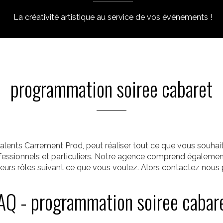
La créativité artistique au service de vos événements !
programmation soiree cabaret
alents Carrement Prod, peut réaliser tout ce que vous souha
rofessionnels et particuliers. Notre agence comprend égalemen
ieurs rôles suivant ce que vous voulez. Alors contactez nous p
AQ - programmation soiree cabar