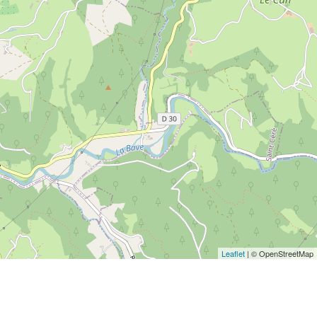
Leaflet
| © OpenStreetMap