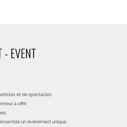
 - EVENT
rtistes et de spectacles.
neur à offrir
ues.
er ensemble un évènement unique.