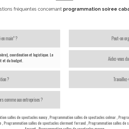
stions fréquentes concernant
programmation soiree cab
é en main” ?
Peut-on org
ière), coordination et logistique. Le
Aidez-vous da
t et du budget.
tion ?
Travaillez
iers comme aux entreprises ?
ion salles de spectacles nancy
,
Programmation salles de spectacles colmar
,
Progra
e
,
Programmation salles de spectacles clermont ferrand
,
Programmation salles de s
ferrant
,
Programmation salles de spectacles macon