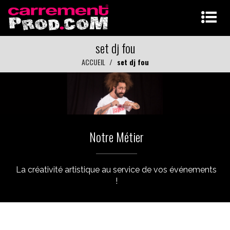
set dj fou
ACCUEIL
set dj fou
Notre Métier
La créativité artistique au service de vos événements
!