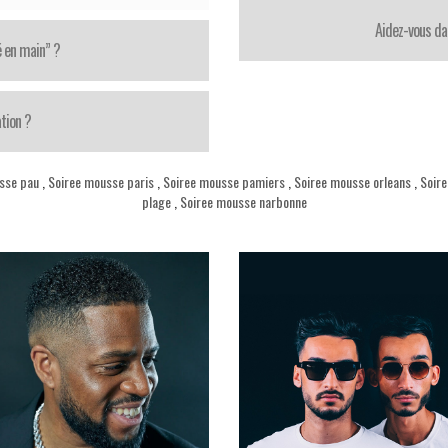
Aidez-vous da
é en main” ?
tion ?
sse pau
,
Soiree mousse paris
,
Soiree mousse pamiers
,
Soiree mousse orleans
,
Soire
plage
,
Soiree mousse narbonne