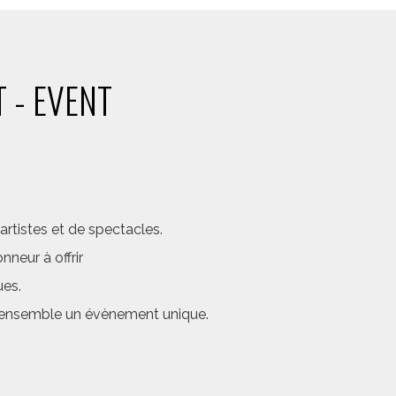
 - EVENT
rtistes et de spectacles.
neur à offrir
ues.
er ensemble un évènement unique.