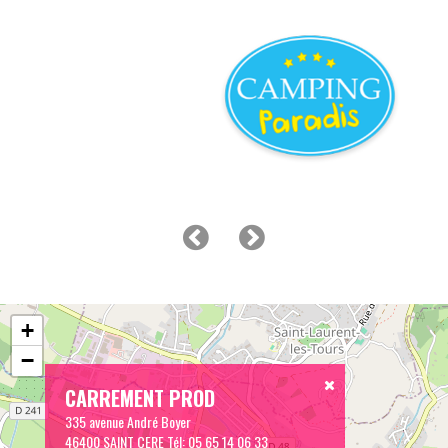
+
−
CARREMENT PROD
335 avenue André Boyer
46400 SAINT CERE
Tél:
05 65 14 06 33