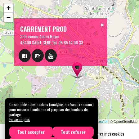
+
−
CARREMENT PROD
335 avenue André Boyer
46400 SAINT CERE
Tél:
05 65 14 06 33
Ce site utilise des cookies (analytics et réseaux sociaux)
pour mesurer l’audience et proposer des boutons de
partage.
En savoir plus
Leaflet
| © OpenStreetMap
Tout accepter
Tout refuser
Mentions légales
Confidentialité
Gérer mes cookies