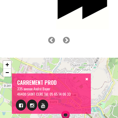
+
−
CARREMENT PROD
335 avenue André Boyer
46400 SAINT CERE
Tél:
05 65 14 06 33