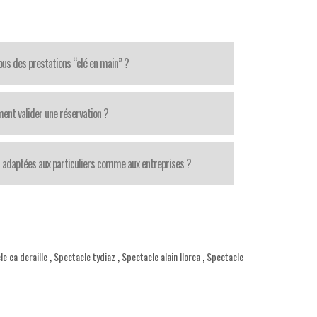
us des prestations “clé en main” ?
nt valider une réservation ?
 adaptées aux particuliers comme aux entreprises ?
e ca deraille
,
Spectacle tydiaz
,
Spectacle alain llorca
,
Spectacle