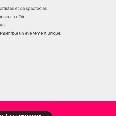
rtistes et de spectacles.
neur à offrir
ues.
er ensemble un évènement unique.