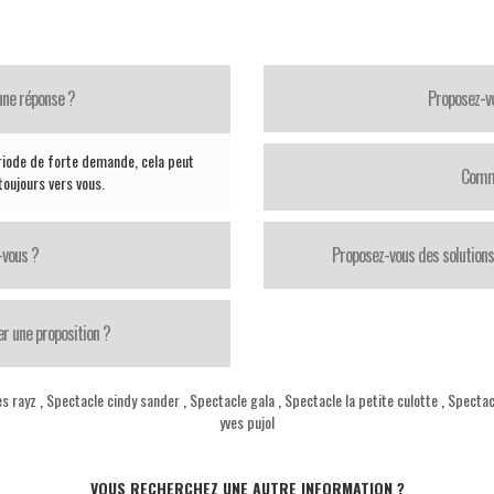
une réponse ?
Proposez-vo
riode de forte demande, cela peut
Comme
oujours vers vous.
-vous ?
Proposez-vous des solutions
er une proposition ?
es rayz
,
Spectacle cindy sander
,
Spectacle gala
,
Spectacle la petite culotte
,
Spectacl
yves pujol
VOUS RECHERCHEZ UNE AUTRE INFORMATION ?