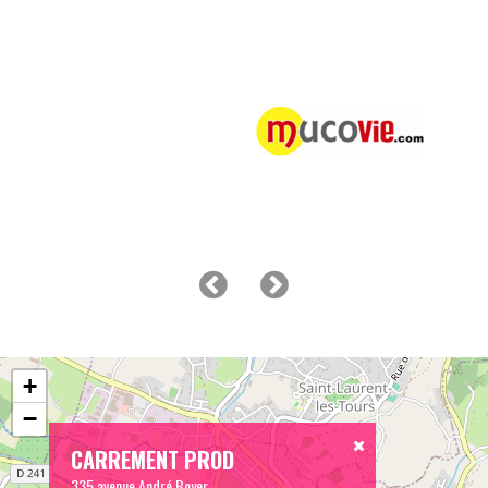
+
−
CARREMENT PROD
335 avenue André Boyer