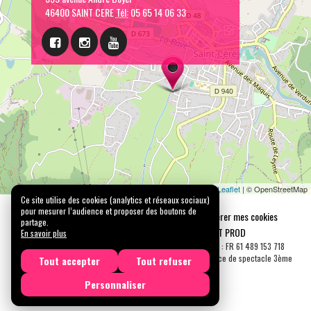
46400 SAINT CERE
Tél:
05 65 14 06 33
Leaflet
| © OpenStreetMap
Ce site utilise des cookies (analytics et réseaux sociaux)
pour mesurer l’audience et proposer des boutons de
Mentions légales
Confidentialité
Gérer mes cookies
partage.
Tous droits réservés © 2026 |
CARREMENT PROD
En savoir plus
N° SIRET : 489 153 718 00031 - APE : 9001 Z - N° TVA Int. : FR 61 489 153 718
Licence de spectacle 2ème catégorie N°2-1048153 - Licence de spectacle 3ème
Tout accepter
Tout refuser
catégorie N°3-1048152
Personnaliser