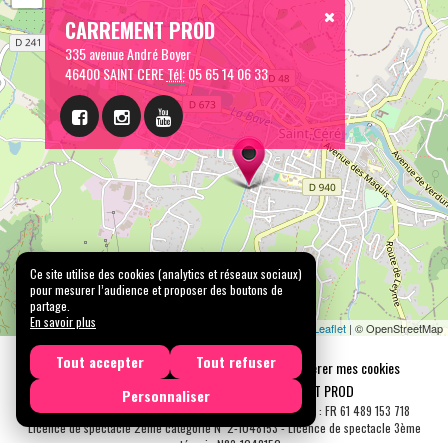
CARREMENT PROD
335 avenue André Boyer
46400 SAINT CERE
Tél:
05 65 14 06 33
Ce site utilise des cookies (analytics et réseaux sociaux)
pour mesurer l’audience et proposer des boutons de
partage.
En savoir plus
Leaflet
| © OpenStreetMap
Tout accepter
Tout refuser
Mentions légales
Confidentialité
Gérer mes cookies
Tous droits réservés © 2026 |
CARREMENT PROD
Personnaliser
N° SIRET : 489 153 718 00031 - APE : 9001 Z - N° TVA Int. : FR 61 489 153 718
Licence de spectacle 2ème catégorie N°2-1048153 - Licence de spectacle 3ème
catégorie N°3-1048152