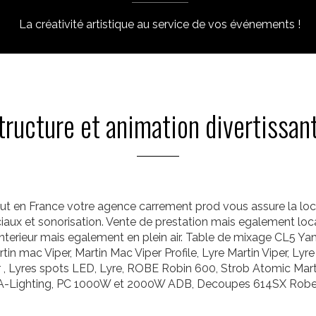
La créativité artistique au service de vos événements !
tructure et animation divertissan
tout en France votre agence carrement prod vous assure la lo
ciaux et sonorisation. Vente de prestation mais egalement loca
n interieur mais egalement en plein air. Table de mixage CL
 mac Viper, Martin Mac Viper Profile, Lyre Martin Viper, Lyr
, Lyres spots LED, Lyre, ROBE Robin 600, Strob Atomic Mart
A-Lighting, PC 1000W et 2000W ADB, Decoupes 614SX Rober