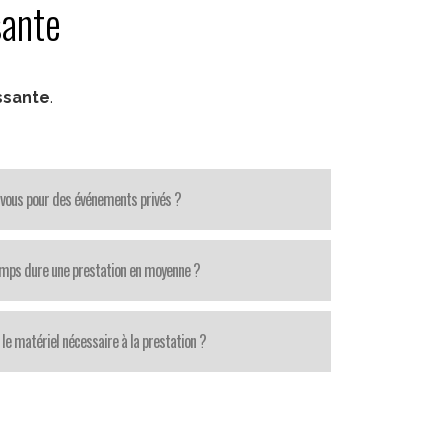
sante
ssante
.
-vous pour des événements privés ?
mps dure une prestation en moyenne ?
le matériel nécessaire à la prestation ?