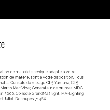
te
cation de materiel scenique adapte a votre
tion de materiel sont a votre disposition. Tous
5 Yamaha, Console de mixage CL5 Yamaha, CL5
e Martin Mac Viper, Generateur de brumes MDG,
in 3000, Console GrandMa2 light, MA-Lighting
t Juliat, Decoupes 714SX