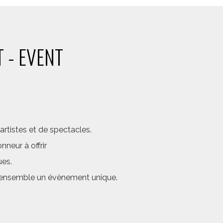
 - EVENT
rtistes et de spectacles.
neur à offrir
ues.
er ensemble un évènement unique.