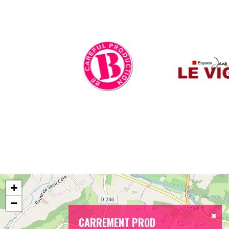
+
−
CARREMENT PROD