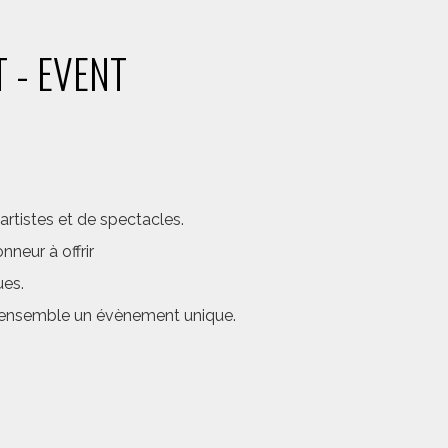
 - EVENT
rtistes et de spectacles.
neur à offrir
ues.
er ensemble un évènement unique.