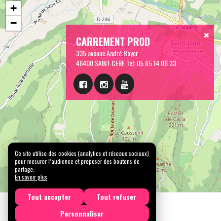
+
−
CARREMENT PROD
335 avenue André Boyer
46400 SAINT CERE
Tél:
05 65 14 06 33
Ce site utilise des cookies (analytics et réseaux sociaux)
pour mesurer l’audience et proposer des boutons de
partage.
En savoir plus
Tout accepter
Tout refuser
Personnaliser