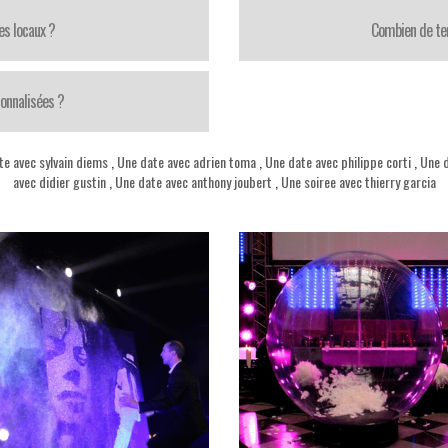
es locaux ?
Combien de te
onnalisées ?
te avec sylvain diems
,
Une date avec adrien toma
,
Une date avec philippe corti
,
Une d
avec didier gustin
,
Une date avec anthony joubert
,
Une soiree avec thierry garcia