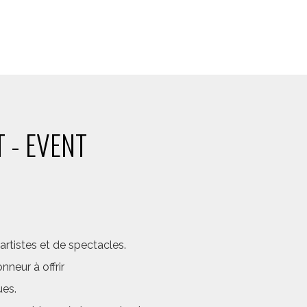
 - EVENT
rtistes et de spectacles.
neur à offrir
ues.