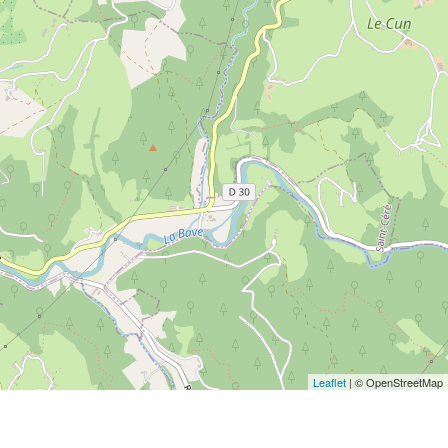
Leaflet
| © OpenStreetMap