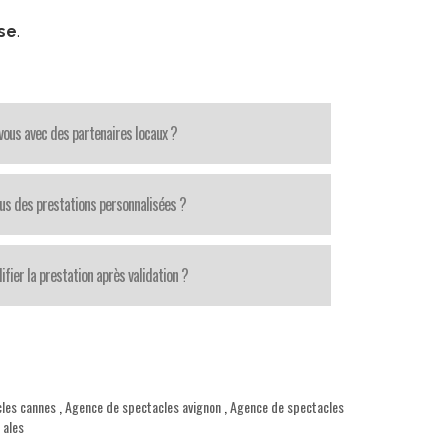
se
.
-vous avec des partenaires locaux ?
us des prestations personnalisées ?
fier la prestation après validation ?
les cannes
,
Agence de spectacles avignon
,
Agence de spectacles
 ales