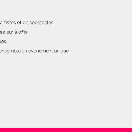
rtistes et de spectacles.
neur à offrir
ues.
er ensemble un évènement unique.