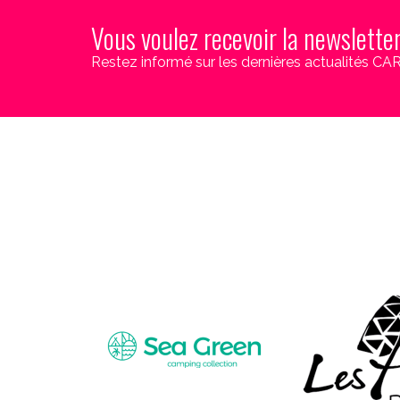
Vous voulez recevoir la newslette
Restez informé sur les dernières actualités