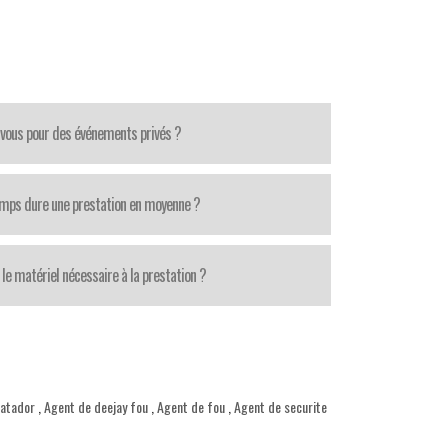
-vous pour des événements privés ?
mps dure une prestation en moyenne ?
le matériel nécessaire à la prestation ?
matador
,
Agent de deejay fou
,
Agent de fou
,
Agent de securite