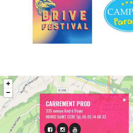
+
−
CARREMENT PROD
335 avenue André Boyer
46400 SAINT CERE
Tél:
05 65 14 06 33