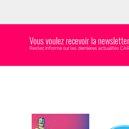
Vous voulez recevoir la newslette
Restez informé sur les dernières actualités