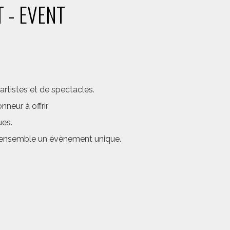
 - EVENT
rtistes et de spectacles.
neur à offrir
ues.
er ensemble un évènement unique.