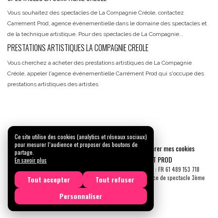
Vous souhaitez des spectacles de La Compagnie Créole, contactez
Carrement Prod, agence événementielle dans le domaine des spectacles et
de la technique artistique. Pour des spectacles de La Compagnie...
PRESTATIONS ARTISTIQUES LA COMPAGNIE CREOLE
Vous cherchez a acheter des prestations artistiques de La Compagnie
Créole, appeler l'agence événementielle Carrément Prod qui s'occupe des
prestations artistiques des artistes
Ce site utilise des cookies (analytics et réseaux sociaux)
pour mesurer l’audience et proposer des boutons de
Mentions légales
Confidentialité
Gérer mes cookies
partage.
Tous droits réservés © 2026 |
CARREMENT PROD
En savoir plus
N° SIRET : 489 153 718 00031 - APE : 9001 Z - N° TVA Int. : FR 61 489 153 718
Licence de spectacle 2ème catégorie N°2-1048153 - Licence de spectacle 3ème
Tout accepter
Tout refuser
catégorie N°3-1048152
Personnaliser