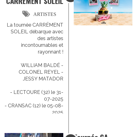
CARREMENT SOLEIL
ARTISTES
La tournée CARRÉMENT
SOLEIL débarque avec
des artistes
incontournables et
rayonnant !
WILLIAM BALDÉ -
COLONEL REYEL -
JESSY MATADOR
- LECTOURE (32) le 31-
07-2025
- CRANSAC (12) le 05-08-
2025
- VIC SUR CERE (15) le
20-08-2025