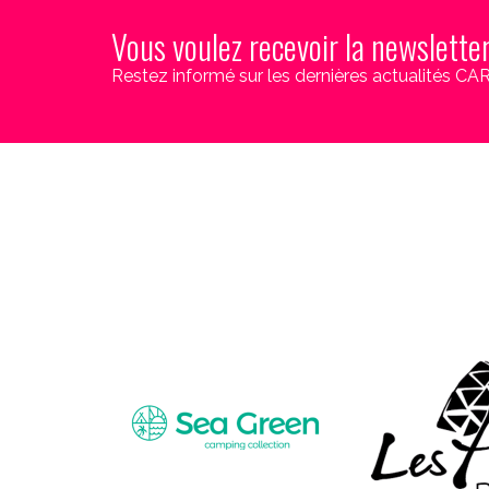
Vous voulez recevoir la newslette
Restez informé sur les dernières actualités