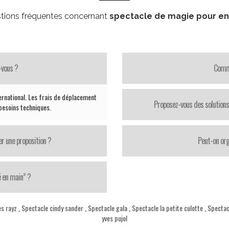
tions fréquentes concernant
spectacle de magie pour en
-vous ?
Comme
ternational. Les frais de déplacement
Proposez-vous des solutions
 besoins techniques.
er une proposition ?
Peut-on org
é en main” ?
es rayz
,
Spectacle cindy sander
,
Spectacle gala
,
Spectacle la petite culotte
,
Spectacl
yves pujol