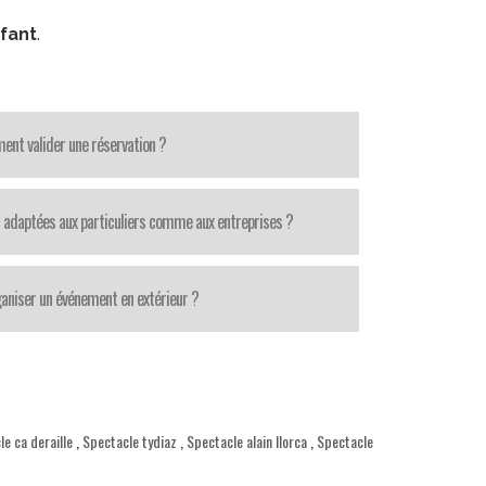
fant
.
nt valider une réservation ?
 adaptées aux particuliers comme aux entreprises ?
aniser un événement en extérieur ?
e ca deraille
,
Spectacle tydiaz
,
Spectacle alain llorca
,
Spectacle