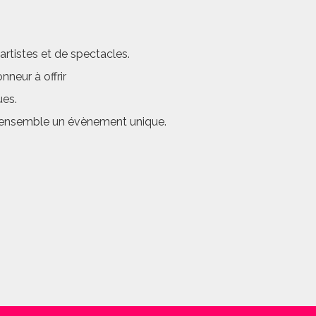
rtistes et de spectacles.
neur à offrir
ues.
er ensemble un évènement unique.