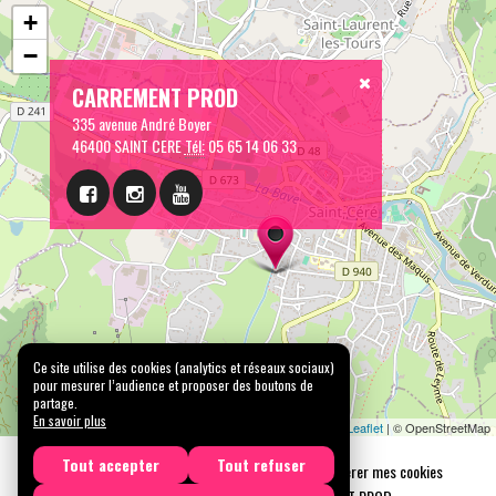
+
−
CARREMENT PROD
335 avenue André Boyer
46400 SAINT CERE
Tél:
05 65 14 06 33
Ce site utilise des cookies (analytics et réseaux sociaux)
pour mesurer l’audience et proposer des boutons de
partage.
En savoir plus
Leaflet
| © OpenStreetMap
Tout accepter
Tout refuser
Mentions légales
Confidentialité
Gérer mes cookies
Tous droits réservés © 2026 |